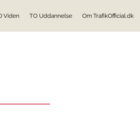
O Viden
TO Uddannelse
Om TrafikOfficial.dk