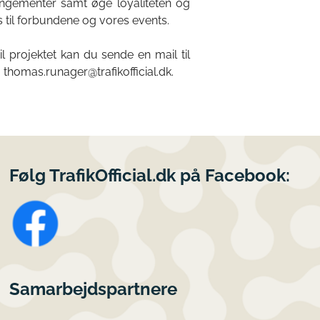
rrangementer samt øge loyaliteten og
ls til forbundene og vores events.
il projektet kan du sende en mail til
homas.runager@trafikofficial.dk.
Følg TrafikOfficial.dk på Facebook:
Samarbejdspartnere