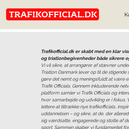
K
Trafikofficial.dk er skabt med en klar vi
og triatlonbegivenheder både sikrere o
Vi vil sikre, at arrangører af stævner un
Triatlon Danmark lever op til de stigende
gøre det nemt og meningsfuldt at være en
Trafik Officials. Gennem inkluderende ne
platform samler vi Trafik Officials og inter
hvor samarbejde og udvikling er i fokus. 
lettere at tiltrække nye trafikofficials, inspir
uddannelsen – og sikre, at de, der allerede
sig værdsatte, engagerede og stolte af der
sport. Sammen skaber vi fundamentet for