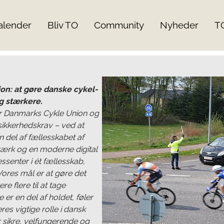
alender
Bliv TO
Community
Nyheder
T
sion: at gøre danske cykel-
g stærkere.
der Danmarks Cykle Union og
 sikkerhedskrav – ved at
 del af fællesskabet af
tværk og en moderne digital
essenter i ét fællesskab,
Vores mål er at gøre det
ere flere til at tage
 er en del af holdet, føler
es vigtige rolle i dansk
 sikre, velfungerende og