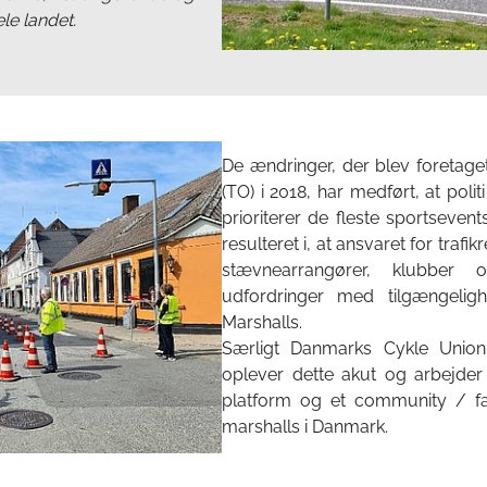
le landet.
De ændringer, der blev foretaget 
(TO) i 2018, har medført, at pol
prioriterer de fleste sportseven
resulteret i, at ansvaret for trafi
stævnearrangører, klubber 
udfordringer med tilgængeligh
Marshalls.
Særligt Danmarks Cykle Union
oplever dette akut og arbejder
platform og et community / fæll
marshalls i Danmark.