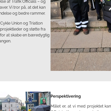
lse af Trafik Officials – og
aver. Vi tror på, at det kan
endelse og bedre rammer.
 Cykle Union og Triatlon
ojektleder og støtte fra
 for at skabe en bæredygtig
angen.
Perspektivering
Målet er, at vi med projektet kan