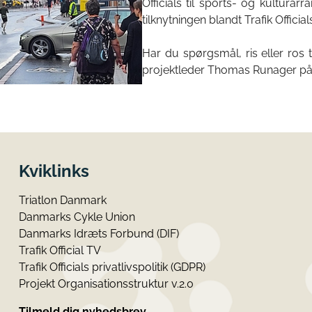
Officials til sports- og kultura
tilknytningen blandt Trafik Officia
Har du spørgsmål, ris eller ros t
projektleder Thomas Runager på t
Kviklinks
Triatlon Danmark
Danmarks Cykle Union
Danmarks Idræts Forbund (DIF)
Trafik Official TV
Trafik Officials privatlivspolitik (GDPR)
Projekt Organisationsstruktur v.2.0
Tilmeld dig nyhedsbrev