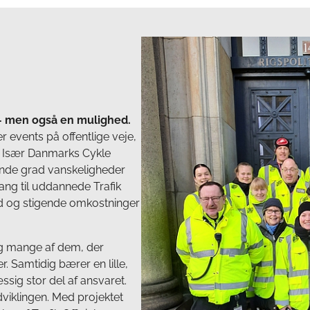
 – men også en mulighed.
r events på offentlige veje,
e. Især Danmarks Cykle
ende grad vanskeligheder
gang til uddannede Trafik
hed og stigende omkostninger
 og mange af dem, der
. Samtidig bærer en lille,
ig stor del af ansvaret.
dviklingen. Med projektet