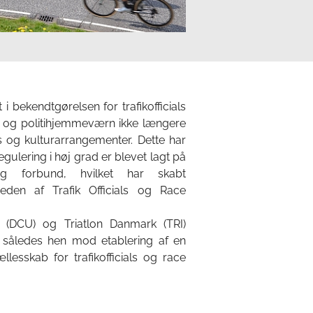
i bekendtgørelsen for trafikofficials
iti og politihjemmeværn ikke længere
ts og kulturarrangementer. Dette har
kregulering i høj grad er blevet lagt på
og forbund, hvilket har skabt
eden af Trafik Officials og Race
 (DCU) og Triatlon Danmark (TRI)
 således hen mod etablering af en
esskab for trafikofficials og race