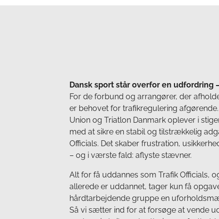
Dansk sport står overfor en udfordring
For de forbund og arrangører, der afholde
er behovet for trafikregulering afgørend
Union og Triatlon Danmark oplever i stig
med at sikre en stabil og tilstrækkelig ad
Officials. Det skaber frustration, usikker
– og i værste fald: aflyste stævner.
Alt for få uddannes som Trafik Officials,
allerede er uddannet, tager kun få opgaver
hårdtarbejdende gruppe en uforholdsmæss
Så vi sætter ind for at forsøge at vende u