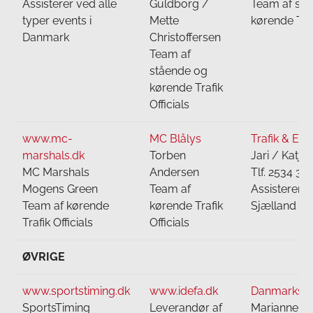
Assisterer ved alle
Guldborg /
Team af st
typer events i
Mette
kørende Traf
Danmark
Christoffersen
Team af
stående og
kørende Trafik
Officials
www.mc-
MC Blålys
Trafik & Ev
marshals.dk
Torben
Jari / Katja
MC Marshals
Andersen
Tlf. 2534 33
Mogens Green
Team af
Assisterer 
Team af kørende
kørende Trafik
Sjælland o
Trafik Officials
Officials
ØVRIGE
www.sportstiming.dk
www.idefa.dk
Danmarks I
SportsTiming
Leverandør af
Marianne U