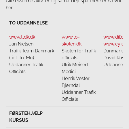
Alle eksterne aktører og samarbejdspartnere er nævnt
her:
TO UDDANNELSE
www.ttdk.dk
www.to-
www.dif.dk
v
Jan Nielsen
skolen.dk
www.cyklin
Trafik Team Danmark
Skolen for Trafik
Danmarks C
(tidl. To-Mu)
officials
David Rasm
Uddanner Trafik
Ulrik Meinert-
Uddanner Tra
Officials
Medici
Henrik Vester
Bjørndal
Uddanner Trafik
Officials
FØRSTEHJÆLP
KURSUS