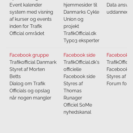
Event kalender
hjemmesider til
Data ansvarl
system med visning
Danmarks Cykle
uddannede Tr
af kurser og events
Union og
inden for Trafik
projekt
Official området
TrafikOfficial.dk
Typo3 eksperter
Facebook gruppe
Facebook side
Facebook g
Trafikofficial Danmark
TrafikOfficial.dk's
TrafikOfficial
Styret af Morten
officielle
Facebook g
Betts
Facebook side
Styres af 
Dialog om Trafik
Styres af
Forum for Tr
Officials og opslag
Thomas
når nogen mangler
Runager
Officiel SoMe
nyhedskanal