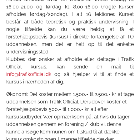
16.00-21.00 og lørdag kl. 8.00-16.00 (nogle kurser
afholdes lørdag/søndag). I alt 16 lektioner. Kurset
består af både teoretisk og praktisk undervisning. I
nogle tilfælde kan du være heldig at få et
førstehjælpsbevis (kursus) i direkte forlængelse af TO
uddannelsen, men det er helt op til det enkelte
undervisningssted.
Klubber, der ønsker at afholde eller deltage i Trafik
Official kursus, kan sende en mail til
info@trafikofficial.dk
og så hjælper vi til at finde et
kursus i nærheden af dig.
Økonomi: Det koster mellem 1.500,- til 2.500,- kr. at tage
uddannelsen som Trafik Official. Derudover koster et
førstehjælpsbevis 500,- til 1.000,- kr. alt efter
kursusudbyder. Vær opmærksom på, at hvis du tager
uddannelsen gennem en forening / klub vil denne
kunne ansøge kommunen om tilskud til at dække
kursus omkostningen. I mange tilfælde dækker