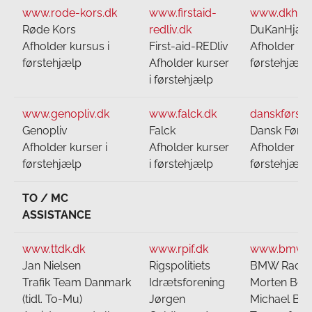
www.rode-kors.dk
www.firstaid-
www.dkh.dk
Røde Kors
redliv.dk
DuKanHjæl
Afholder kursus i
First-aid-REDliv
Afholder kur
førstehjælp
Afholder kurser
førstehjælp
i førstehjælp
www.genopliv.dk
www.falck.dk
danskførsth
Genopliv
Falck
Dansk Førs
Afholder kurser i
Afholder kurser
Afholder kur
førstehjælp
i førstehjælp
førstehjælp
TO / MC
ASSISTANCE
www.ttdk.dk
www.rpif.dk
www.bmw-m
Jan Nielsen
Rigspolitiets
BMW Race M
Trafik Team Danmark
Idrætsforening
Morten Bo 
(tidl. To-Mu)
Jørgen
Michael Bri